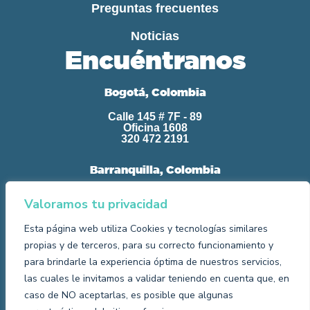
Preguntas frecuentes
Noticias
Encuéntranos
Bogotá, Colombia
Calle 145 # 7F - 89
Oficina 1608
320 472 2191
Barranquilla, Colombia
Cra 52 # 74 - 56
Valoramos tu privacidad
Torre Banco de Occidente,
Oficina 501
Esta página web utiliza Cookies y tecnologías similares
propias y de terceros, para su correcto funcionamiento y
Aviso de privacidad
Políticas de Cookies
para brindarle la experiencia óptima de nuestros servicios,
Política de Tratamiento de la Información
las cuales le invitamos a validar teniendo en cuenta que, en
caso de NO aceptarlas, es posible que algunas
Política de protección infantil