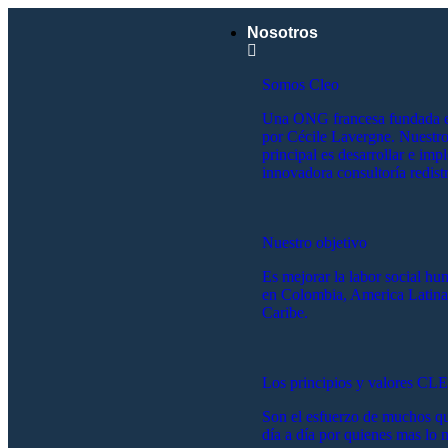
Nosotros
Somos Cleo
Una ONG francesa fundada 
por Cécile Lavergne. Nuestro
principal es desarrollar e imp
innovadora consultoría redistr
Nuestro objetivo
Es mejorar la labor social hu
en Colombia, America Latina
Caribe.
Los principios y valores CL
Son el esfuerzo de muchos qu
día a día por quienes mas lo n