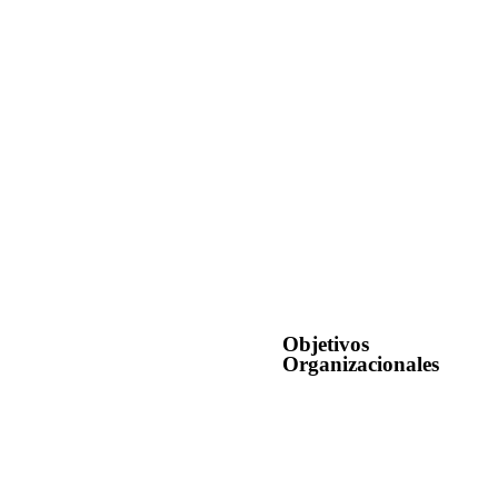
Objetivos
Organizacionales
Brindar asesorías en gestión
sus capacidades y que logr
Generar ingresos a través de
relacionados con problemáti
Desarrollar e implementar pr
políticas públicas o que sean