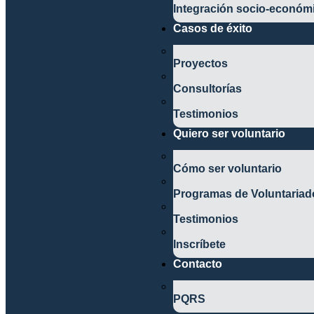
Integración socio-económ
Casos de éxito
Proyectos
Consultorías
Testimonios
Quiero ser voluntario
Cómo ser voluntario
Programas de Voluntariad
Testimonios
Inscríbete
Contacto
PQRS