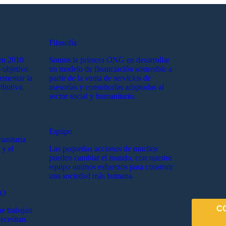
Filosofía
en 2010
Somos la primera ONG en desarrollar
 objetivo
un modelo de financiación sostenible a
lementar la
partir de la venta de servicios de
ibutiva.
asesorías y consultorías adaptadas al
sector social y humanitario.
Equipo
manitaria
 y el
Las pequeñas acciones de muchos
pueden cambiar el mundo, con nuestro
equipo unimos esfuerzos para construir
una sociedad más humana.
EO
C
e trabajan
ecesitan.