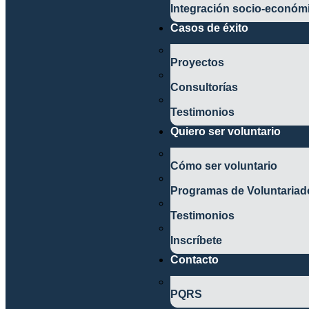
Integración socio-económ
Casos de éxito
Proyectos
Consultorías
Testimonios
Quiero ser voluntario
Cómo ser voluntario
Programas de Voluntariad
Testimonios
Inscríbete
Contacto
PQRS