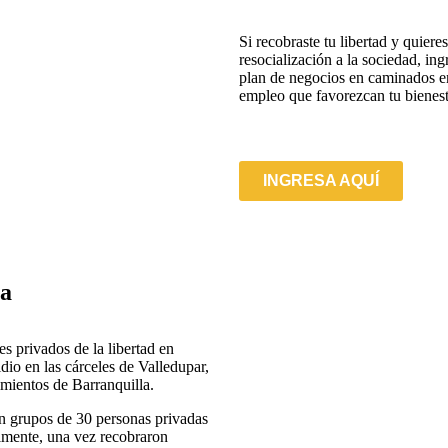
Si recobraste tu libertad y quiere
resocialización a la sociedad, ing
plan de negocios en caminados en
empleo que favorezcan tu bienest
INGRESA AQUÍ
ia
s privados de la libertad en
dio en las cárceles de Valledupar,
imientos de Barranquilla.
on grupos de 30 personas privadas
almente, una vez recobraron