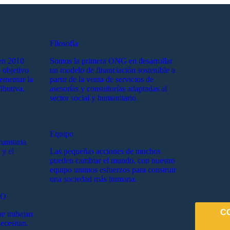
Filosofía
en 2010
Somos la primera ONG en desarrollar
 objetivo
un modelo de financiación sostenible a
lementar la
partir de la venta de servicios de
ibutiva.
asesorías y consultorías adaptadas al
sector social y humanitario.
Equipo
manitaria
 y el
Las pequeñas acciones de muchos
pueden cambiar el mundo, con nuestro
equipo unimos esfuerzos para construir
una sociedad más humana.
EO
C
e trabajan
ecesitan.