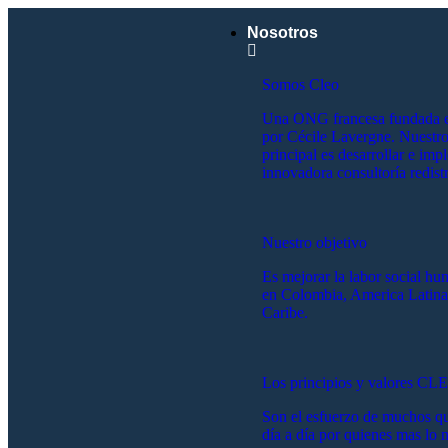
Nosotros
Somos Cleo
Una ONG francesa fundada 
por Cécile Lavergne. Nuestro
principal es desarrollar e imp
innovadora consultoría redistr
Nuestro objetivo
Es mejorar la labor social hu
en Colombia, America Latina
Caribe.
Los principios y valores CL
Son el esfuerzo de muchos qu
día a día por quienes mas lo n