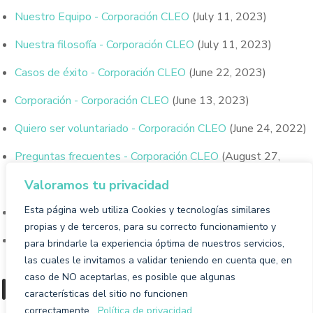
Nuestro Equipo - Corporación CLEO
(July 11, 2023)
Nuestra filosofía - Corporación CLEO
(July 11, 2023)
Casos de éxito - Corporación CLEO
(June 22, 2023)
Corporación - Corporación CLEO
(June 13, 2023)
Quiero ser voluntariado - Corporación CLEO
(June 24, 2022)
Preguntas frecuentes - Corporación CLEO
(August 27,
2020)
Valoramos tu privacidad
Esta página web utiliza Cookies y tecnologías similares
Contacto - Corporación CLEO
(August 27, 2020)
propias y de terceros, para su correcto funcionamiento y
Nosotros - Corporación CLEO
(August 22, 2020)
para brindarle la experiencia óptima de nuestros servicios,
las cuales le invitamos a validar teniendo en cuenta que, en
Mega Menu Items
caso de NO aceptarlas, es posible que algunas
características del sitio no funcionen
correctamente.
Política de privacidad