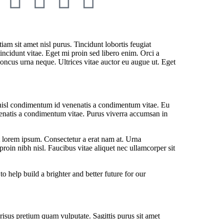
iam sit amet nisl purus. Tincidunt lobortis feugiat
ncidunt vitae. Eget mi proin sed libero enim. Orci a
honcus urna neque. Ultrices vitae auctor eu augue ut. Eget
nisl condimentum id venenatis a condimentum vitae. Eu
nenatis a condimentum vitae. Purus viverra accumsan in
t lorem ipsum. Consectetur a erat nam at. Urna
roin nibh nisl. Faucibus vitae aliquet nec ullamcorper sit
help build a brighter and better future for our
risus pretium quam vulputate. Sagittis purus sit amet