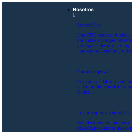
Nosotros
Somos Cleo
Una ONG francesa fundada 
por Cécile Lavergne. Nuestro
principal es desarrollar e imp
innovadora consultoría redistr
Nuestro objetivo
Es mejorar la labor social hu
en Colombia, America Latina
Caribe.
Los principios y valores CL
Son el esfuerzo de muchos qu
día a día por quienes mas lo n