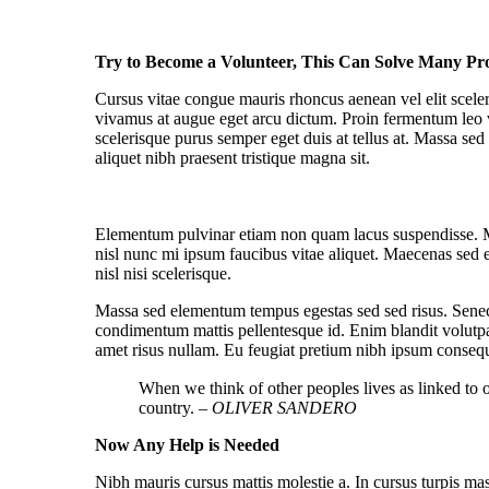
Try to Become a Volunteer, This Can Solve Many Pr
Cursus vitae congue mauris rhoncus aenean vel elit sceleri
vivamus at augue eget arcu dictum. Proin fermentum leo v
scelerisque purus semper eget duis at tellus at. Massa se
aliquet nibh praesent tristique magna sit.
Elementum pulvinar etiam non quam lacus suspendisse. M
nisl nunc mi ipsum faucibus vitae aliquet. Maecenas sed 
nisl nisi scelerisque.
Massa sed elementum tempus egestas sed sed risus. Senect
condimentum mattis pellentesque id. Enim blandit volutpat 
amet risus nullam. Eu feugiat pretium nibh ipsum consequ
When we think of other peoples lives as linked to 
country.
– OLIVER SANDERO
Now Any Help is Needed
Nibh mauris cursus mattis molestie a. In cursus turpis mas