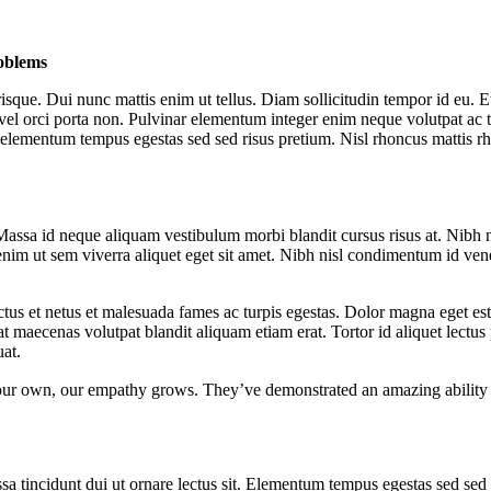
oblems
sque. Dui nunc mattis enim ut tellus. Diam sollicitudin tempor id eu. Et
el orci porta non. Pulvinar elementum integer enim neque volutpat ac ti
d elementum tempus egestas sed sed risus pretium. Nisl rhoncus mattis r
assa id neque aliquam vestibulum morbi blandit cursus risus at. Nibh 
enim ut sem viverra aliquet eget sit amet. Nibh nisl condimentum id ve
us et netus et malesuada fames ac turpis egestas. Dolor magna eget es
maecenas volutpat blandit aliquam etiam erat. Tortor id aliquet lectus p
at.
our own, our empathy grows. They’ve demonstrated an amazing ability to 
sa tincidunt dui ut ornare lectus sit. Elementum tempus egestas sed sed 