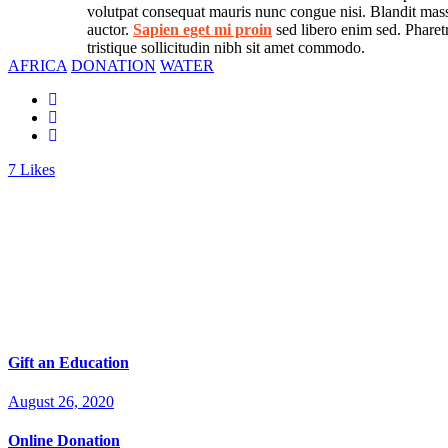
volutpat consequat mauris nunc congue nisi. Blandit mass
auctor.
Sapien eget mi proin
sed libero enim sed. Pharetr
tristique sollicitudin nibh sit amet commodo.
AFRICA
DONATION
WATER
7
Likes
Gift an Education
August 26, 2020
Online Donation