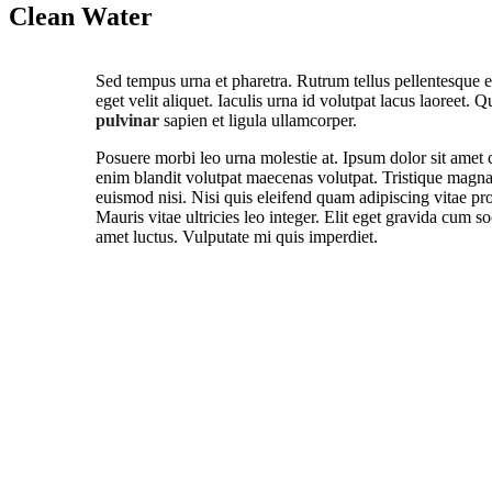
Clean Water
S
ed tempus urna et pharetra. Rutrum tellus pellentesque eu
eget velit aliquet. Iaculis urna id volutpat lacus laoreet. 
pulvinar
sapien et ligula ullamcorper.
Posuere morbi leo urna molestie at. Ipsum dolor sit amet c
enim blandit volutpat maecenas volutpat. Tristique magna 
euismod nisi. Nisi quis eleifend quam adipiscing vitae proi
Mauris vitae ultricies leo integer. Elit eget gravida cum s
amet luctus. Vulputate mi quis imperdiet.