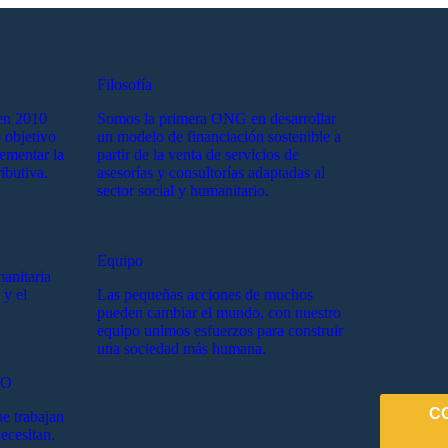
Filosofía
en 2010
Somos la primera ONG en desarrollar
 objetivo
un modelo de financiación sostenible a
lementar la
partir de la venta de servicios de
ibutiva.
asesorías y consultorías adaptadas al
sector social y humanitario.
Equipo
manitaria
 y el
Las pequeñas acciones de muchos
pueden cambiar el mundo, con nuestro
equipo unimos esfuerzos para construir
una sociedad más humana.
EO
C
e trabajan
ecesitan.