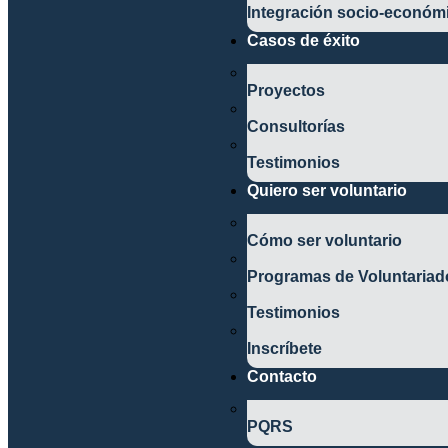
Integración socio-económ
Casos de éxito
Proyectos
Consultorías
Testimonios
Quiero ser voluntario
Cómo ser voluntario
Programas de Voluntariad
Testimonios
Inscríbete
Contacto
PQRS