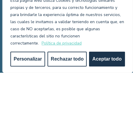
Esta página web utiliza Cookies y tecnologías similares
Dónde estamos
propias y de terceros, para su correcto funcionamiento y
para brindarle la experiencia óptima de nuestros servicios,
Reportes anuales
las cuales le invitamos a validar teniendo en cuenta que, en
Preguntas frecuentes
caso de NO aceptarlas, es posible que algunas
características del sitio no funcionen
Noticias
correctamente.
Política de privacidad
Encuéntranos
Dona aquí
ES
Personalizar
Rechazar todo
Aceptar todo
Bogotá, Colombia
Calle 145 # 7F - 89
Oficina 1608
320 472 2191
Barranquilla, Colombia
Cra 52 # 74 - 56
Torre Banco de Occidente,
Oficina 501
Aviso de privacidad
Políticas de Cookies